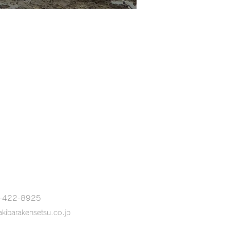
-422-8925
kibarakensetsu.co.jp