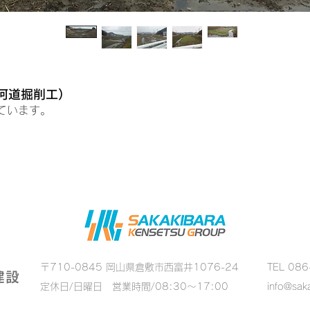
（河道掘削工）
ています。
〒710-0845 岡山県倉敷市西富井1076-24
TEL
086
建設
定休日/日曜日 営業時間/08:30～17:00
info@saka